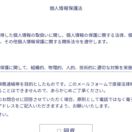
個人情報保護法
得した個人情報の取扱いに関し、個人情報の保護に関する法律、
、その他個人情報保護に関する関係法令を遵守します。
保護に関して、組織的、物理的、人的、技術的に適切な対策を実
滅失又はき損の防止その他の個人情報の安全管理のために必要か
事務連絡等を目的としたものです。このメールフォームで直接法律
ることはできませんので、あらかじめご了承ください。
の遵守事項
のお問合せに回答させていただく場合、原則として電話ではなく電
アドレスをご記入いただきますよう、お願いいたします。
の取得、利用、提供については、以下の事項を遵守します。
さい。
同意