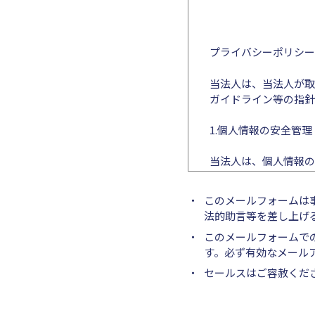
プライバシーポリシー
当法人は、当法人が取
ガイドライン等の指針
1.個人情報の安全管理
当法人は、個人情報の
う個人情報の漏えい、
ものとします。
このメールフォームは
法的助言等を差し上げ
2.個人情報の取得等
このメールフォームで
す。必ず有効なメール
当法人による個人情報
セールスはご容赦くだ
(1)個人情報の取得