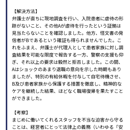
【解決方法】
弁護⼠が直ちに現地調査を⾏い、⼊院患者に虐待の形
跡がないこと、その他Aが虐待を⾏ったという証拠は
⾒当たらないことを確認しました。他⽅、怪⽂書の発
信者がBであるという確証も得られませんでした。こ
れをふまえ、弁護⼠が代理⼈として患者家族に対し調
査結果を可能な限度で報告する⼀⽅、警察の⽀援も仰
ぎ、それ以上の要求は毅然と拒否しました。この間、
Aはショックのあまり退職の意向を⽰した時期もあり
ましたが、特別の有給休暇を付与して⾃宅待機させ、
B及び患者家族から保護する措置を徹底し、精神的な
ケアを継続した結果、ほどなく職場復帰を果たすこと
ができました。
【考察】
まじめに働いてくれるスタッフを不当な迫害から守る
ことは、経営者にとって法律上の義務（いわゆる「安