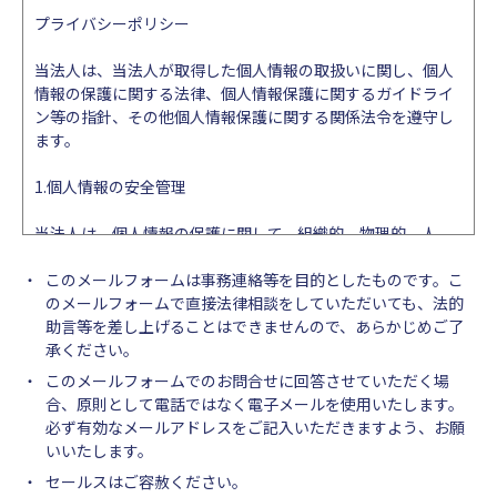
プライバシーポリシー
当法人は、当法人が取得した個人情報の取扱いに関し、個人
情報の保護に関する法律、個人情報保護に関するガイドライ
ン等の指針、その他個人情報保護に関する関係法令を遵守し
ます。
1.個人情報の安全管理
当法人は、個人情報の保護に関して、組織的、物理的、人
的、技術的に適切な対策を実施し、当法人の取り扱う個人情
報の漏えい、滅失又はき損の防止その他の個人情報の安全管
このメールフォームは事務連絡等を目的としたものです。こ
理のために必要かつ適切な措置を講ずるものとします。
のメールフォームで直接法律相談をしていただいても、法的
助言等を差し上げることはできませんので、あらかじめご了
2.個人情報の取得等の遵守事項
承ください。
このメールフォームでのお問合せに回答させていただく場
当法人による個人情報の取得、利用、提供については、以下
合、原則として電話ではなく電子メールを使用いたします。
の事項を遵守します。
必ず有効なメールアドレスをご記入いただきますよう、お願
いいたします。
(1)個人情報の取得
セールスはご容赦ください。